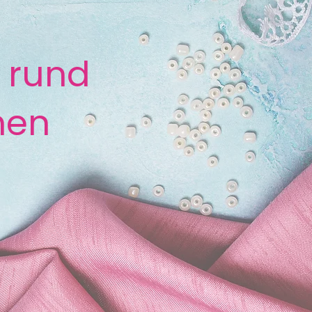
 rund
hen