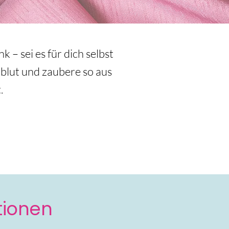
 – sei es für dich selbst
blut und zaubere so aus
.
tionen