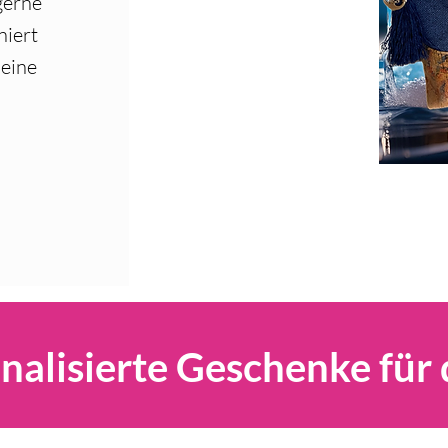
 gerne
niert
meine
nalisierte Geschenke für 