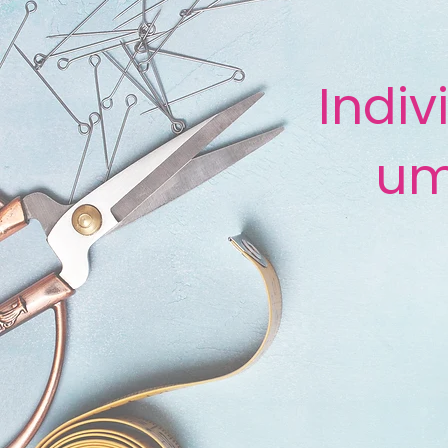
Indi
um