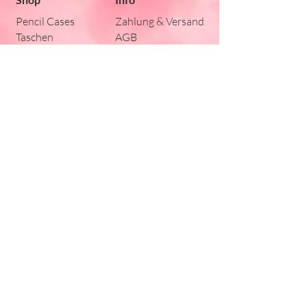
Pencil Cases
Zahlung & Versand
Taschen
AGB
Kissen
Lätzli
Für die Kleinen
Stickherz
Sonnmattstrasse
45a
8590 Romanshorn
Silvia Werhounig
silvia@stickherz.ch
079 345 74 77
Impressum I
Datenschutz
© 2026 Stickherz