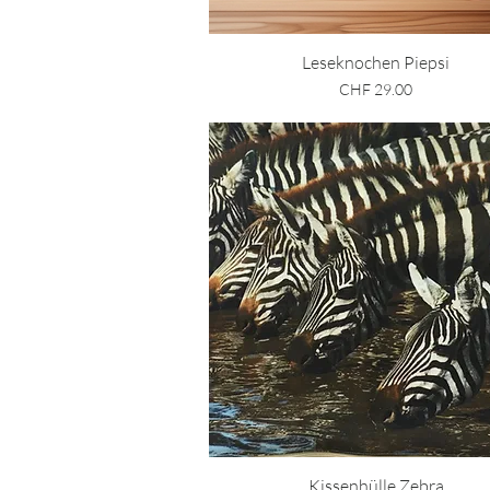
Schnellansicht
Leseknochen Piepsi
Preis
CHF 29.00
Schnellansicht
Kissenhülle Zebra