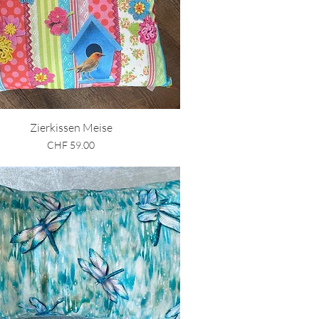
Schnellansicht
Zierkissen Meise
Preis
CHF 59.00