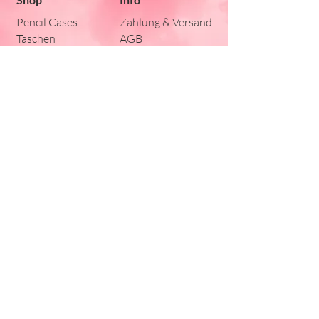
Pencil Cases
Zahlung & Versand
Taschen
AGB
Kissen
Lätzli
Für die Kleinen
Stickherz
Sonnmattstrasse
45a
8590 Romanshorn
Silvia Werhounig
silvia@stickherz.ch
079 345 74 77
Impressum I
Datenschutz
© 2026 Stickherz