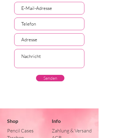
Senden
Shop
Info
Pencil Cases
Zahlung & Versand
Taschen
AGB