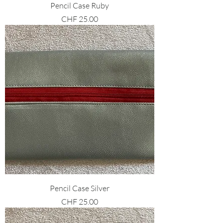
Pencil Case Ruby
Preis
CHF 25.00
Pencil Case Silver
Preis
CHF 25.00