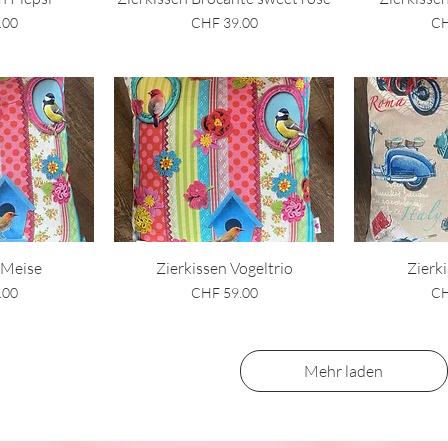
Preis
Pre
.00
CHF 39.00
CH
sicht
Schnellansicht
Schn
 Meise
Zierkissen Vogeltrio
Zierk
Preis
Pre
.00
CHF 59.00
CH
Mehr laden