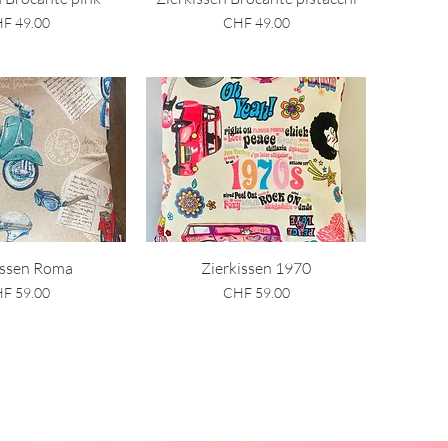
is
Preis
F 49.00
CHF 49.00
ellansicht
Schnellansicht
issen Roma
Zierkissen 1970
is
Preis
F 59.00
CHF 59.00