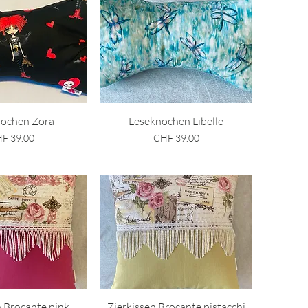
ellansicht
Schnellansicht
nochen Zora
Leseknochen Libelle
is
Preis
F 39.00
CHF 39.00
ellansicht
Schnellansicht
n Brocante pink
Zierkissen Brocante pistacchi