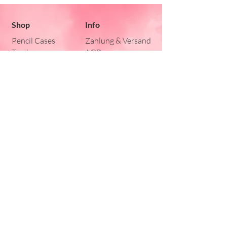
Shop
Info
Pencil Cases
Zahlung & Versand
Taschen
AGB
Kissen
Lätzli
Für die Kleinen
Stickherz
Sonnmattstrasse
45a
8590 Romanshorn
Silvia Werhounig
silvia@stickherz.ch
079 345 74 77
Impressum I
Datenschutz