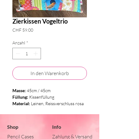
Zierkissen Vogeltrio
Preis
CHF 59.00
Anzahl
*
In den Warenkorb
Masse:
45cm / 45cm
Füllung:
Kissenfüllung
Material:
Leinen, Reissverschluss rosa
Shop
Info
Pencil Cases
Zahlung & Versand