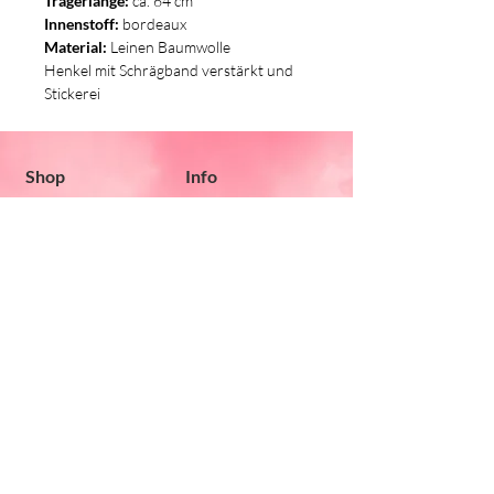
Trägerlänge:
ca. 64 cm
Innenstoff:
bordeaux
Material:
Leinen Baumwolle
Henkel mit Schrägband verstärkt und
Stickerei
Shop
Info
Pencil Cases
Zahlung & Versand
Taschen
AGB
Kissen
Lätzli
Für die Kleinen
Stickherz
Sonnmattstrasse
45a
8590 Romanshorn