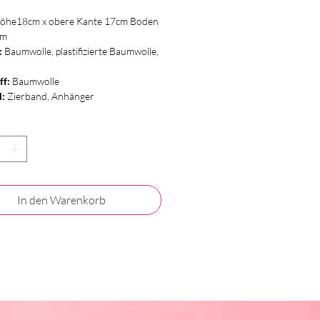
öhe18cm x obere Kante 17cm Boden
cm
:
Baumwolle, plastifizierte Baumwolle,
ff:
Baumwolle
:
Zierband, Anhänger
In den Warenkorb