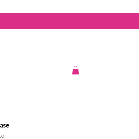
ase
Preis
00