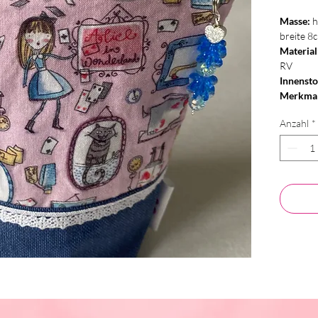
Masse:
h
breite 8
Material
RV
Innensto
Merkmal
Anzahl
*