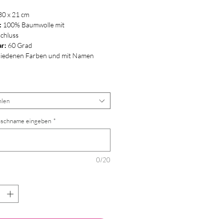
30 x 21 cm
:
100% Baumwolle mit
schluss
r:
60 Grad
hiedenen Farben und mit Namen
len
schname eingeben
*
0/20