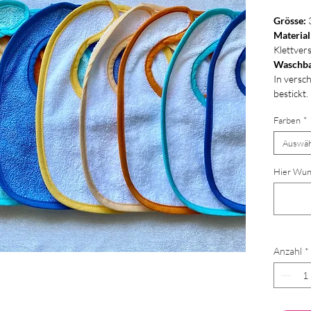
Grösse:
Material
Klettver
Waschba
In versc
bestickt.
Farben
*
Auswäh
Hier Wun
Anzahl
*