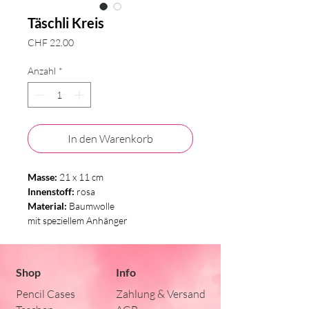
Täschli Kreis
Preis
CHF 22.00
Anzahl
*
In den Warenkorb
Masse:
21 x 11 cm
Innenstoff:
rosa
Material:
Baumwolle
mit speziellem Anhänger
Shop
Info
Pencil Cases
Zahlung & Versand