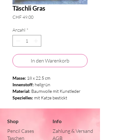
Täschli Gras
Preis
CHF 49.00
Anzahl
*
In den Warenkorb
Masse:
18 x 22.5 cm
Innenstoff:
hellgrün
Material:
Baumwolle mit Kunstleder
Spezielles:
mit Katze bestickt
Shop
Info
Pencil Cases
Zahlung & Versand
Taschen
AGB