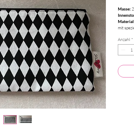
Masse:
2
Innensto
Material
mit spez
Anzahl
*