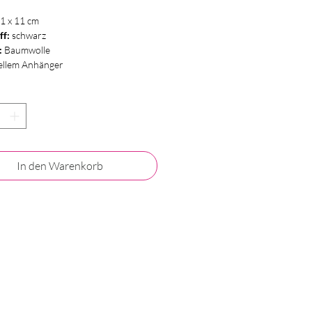
1 x 11 cm
ff:
schwarz
:
Baumwolle
iellem Anhänger
In den Warenkorb